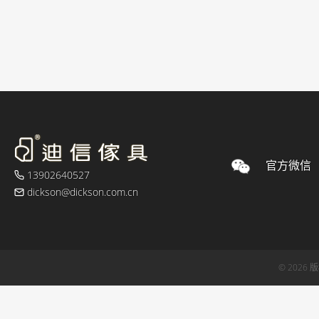
官方微信
13902640527
dickson@dickson.com.cn
© 2026 