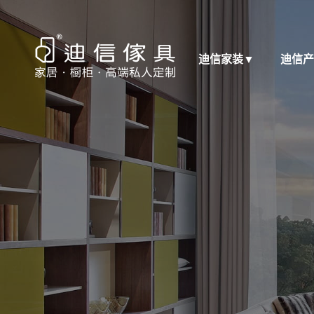
迪信家装
▼
迪信