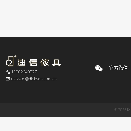
官方微信
13902640527
dickson@dickson.com.cn
© 2026 