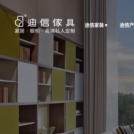
迪信家装
▼
迪信