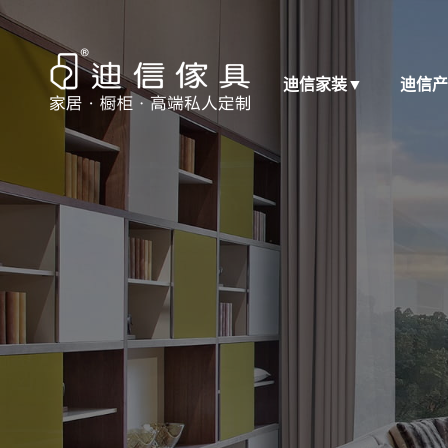
迪信家装
▼
迪信