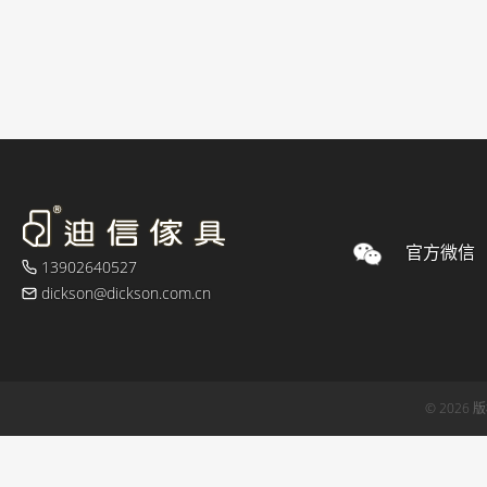
官方微信
13902640527
dickson@dickson.com.cn
© 2026 