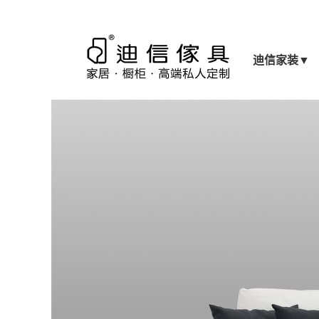
迪信家装
▼