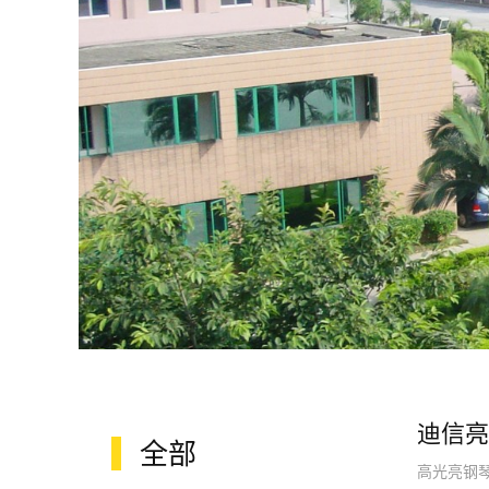
迪信亮
全部
高光亮钢