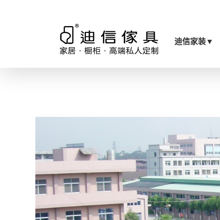
迪信家装
▼