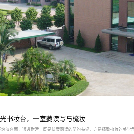
光书妆台，一室藏读写与梳妆
琴烤漆台面，通透耐污，既是伏案阅读的简约书桌，亦是精致梳妆的美学角