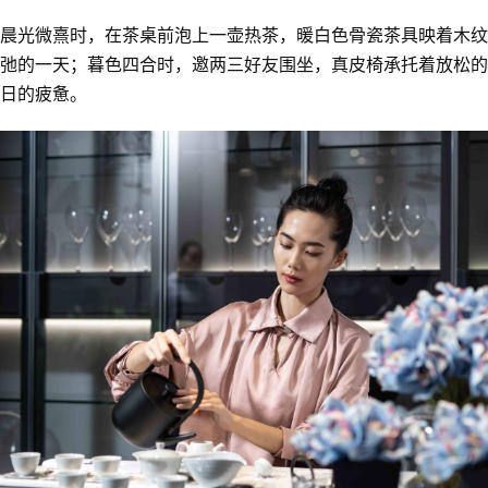
晨光微熹时，在茶桌前泡上一壶热茶，暖白色骨瓷茶具映着木纹
弛的一天；暮色四合时，邀两三好友围坐，真皮椅承托着放松的
日的疲惫。