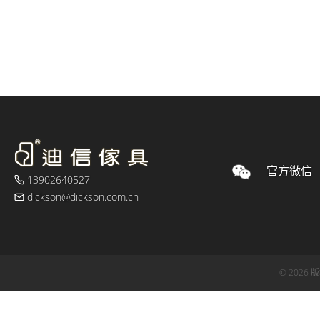
官方微信
13902640527
dickson@dickson.com.cn
© 2026 