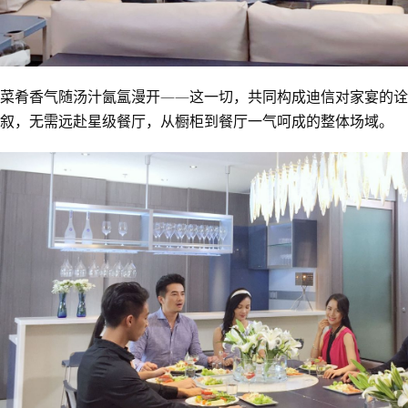
菜肴香气随汤汁氤氲漫开——这一切，共同构成迪信对家宴的诠
叙，无需远赴星级餐厅，从橱柜到餐厅一气呵成的整体场域。