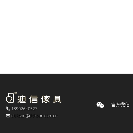
官方微信
13902640527
dickson@dickson.com.cn