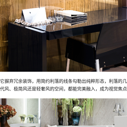
它摒弃冗余装饰，用简约利落的线条勾勒出纯粹形态，利落的几
代风、极简风还是轻奢风的空间，都能完美融入，成为视觉焦点