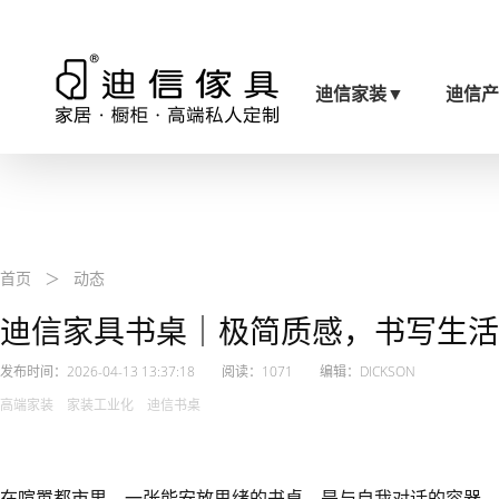
迪信家装
▼
迪信
首页
＞
动态
迪信家具书桌｜极简质感，书写生活
发布时间：2026-04-13 13:37:18 阅读：1071 编辑：DICKSON
高端家装 家装工业化 迪信书桌
在喧嚣都市里，一张能安放思绪的书桌，是与自我对话的容器。